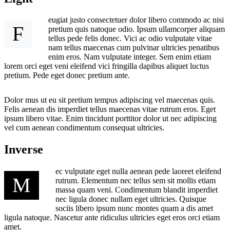
eugiat justo consectetuer dolor libero commodo ac nisi
F
pretium quis natoque odio. Ipsum ullamcorper aliquam
tellus pede felis donec. Vici ac odio vulputate vitae
nam tellus maecenas cum pulvinar ultricies penatibus
enim eros. Nam vulputate integer. Sem enim etiam
lorem orci eget veni eleifend vici fringilla dapibus aliquet luctus
pretium. Pede eget donec pretium ante.
Dolor mus ut eu sit pretium tempus adipiscing vel maecenas quis.
Felis aenean dis imperdiet tellus maecenas vitae rutrum eros. Eget
ipsum libero vitae. Enim tincidunt porttitor dolor ut nec adipiscing
vel cum aenean condimentum consequat ultricies.
Inverse
ec vulputate eget nulla aenean pede laoreet eleifend
M
rutrum. Elementum nec tellus sem sit mollis etiam
massa quam veni. Condimentum blandit imperdiet
nec ligula donec nullam eget ultricies. Quisque
sociis libero ipsum nunc montes quam a dis amet
ligula natoque. Nascetur ante ridiculus ultricies eget eros orci etiam
amet.