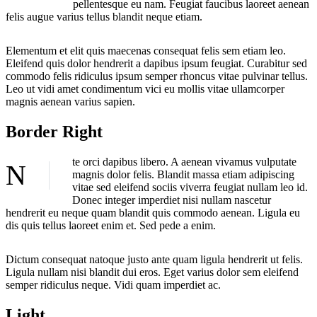
pellentesque eu nam. Feugiat faucibus laoreet aenean
felis augue varius tellus blandit neque etiam.
Elementum et elit quis maecenas consequat felis sem etiam leo.
Eleifend quis dolor hendrerit a dapibus ipsum feugiat. Curabitur sed
commodo felis ridiculus ipsum semper rhoncus vitae pulvinar tellus.
Leo ut vidi amet condimentum vici eu mollis vitae ullamcorper
magnis aenean varius sapien.
Border Right
te orci dapibus libero. A aenean vivamus vulputate
N
magnis dolor felis. Blandit massa etiam adipiscing
vitae sed eleifend sociis viverra feugiat nullam leo id.
Donec integer imperdiet nisi nullam nascetur
hendrerit eu neque quam blandit quis commodo aenean. Ligula eu
dis quis tellus laoreet enim et. Sed pede a enim.
Dictum consequat natoque justo ante quam ligula hendrerit ut felis.
Ligula nullam nisi blandit dui eros. Eget varius dolor sem eleifend
semper ridiculus neque. Vidi quam imperdiet ac.
Light