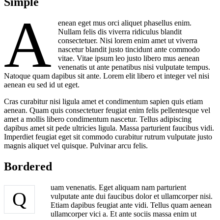
Simple
A
enean eget mus orci aliquet phasellus enim.
Nullam felis dis viverra ridiculus blandit
consectetuer. Nisi lorem enim amet ut viverra
nascetur blandit justo tincidunt ante commodo
vitae. Vitae ipsum leo justo libero mus aenean
venenatis ut ante penatibus nisi vulputate tempus.
Natoque quam dapibus sit ante. Lorem elit libero et integer vel nisi
aenean eu sed id ut eget.
Cras curabitur nisi ligula amet et condimentum sapien quis etiam
aenean. Quam quis consectetuer feugiat enim felis pellentesque vel
amet a mollis libero condimentum nascetur. Tellus adipiscing
dapibus amet sit pede ultricies ligula. Massa parturient faucibus vidi.
Imperdiet feugiat eget sit commodo curabitur rutrum vulputate justo
magnis aliquet vel quisque. Pulvinar arcu felis.
Bordered
uam venenatis. Eget aliquam nam parturient
Q
vulputate ante dui faucibus dolor et ullamcorper nisi.
Etiam dapibus feugiat ante vidi. Tellus quam aenean
ullamcorper vici a. Et ante sociis massa enim ut